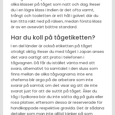
olika klasser på tåget som natt och dag. Reser
du i en lägre klass i Indien är det ofta varmt,
trångt och toaletten är ett hål i golvet där du
kan titta rakt ned på rälsen, medan första klass
är av en avsevärt bättre standard.
Har du koll på tågetiketten?
I en del länder är också etiketten på tåget
otroligt viktig. Reser du med tåget i Japan anses
det vara oartigt att prata i telefonen i
tågvagnen. Då får du istället vänta med att
svara, alternativt ta samtalet i den sluss som
finns mellan de olika tågvagnarna. Inte ens
cheferna blir arga på de arbetare som inte
svarar på samtal, om det visar sig att de inte
svarat just för att de suttit på tåget. Åker du
tåg i Sydkorea bör du inte sätta dig på gula eller
rosa platser, eftersom dessa är reserverade för
handikappade respektive gravida. Det är sådana
detaljer som man inte alltid tänker på som