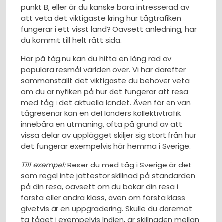
punkt B, eller är du kanske bara intresserad av
att veta det viktigaste kring hur tågtrafiken
fungerar i ett visst land? Oavsett anledning, har
du kommit till helt rätt sida.
Här på tåg.nu kan du hitta en lång rad av
populära resmål världen över. Vi har därefter
sammanställt det viktigaste du behöver veta
om du är nyfiken på hur det fungerar att resa
med tåg i det aktuella landet. Även för en van
tågresenär kan en del länders kollektivtrafik
innebära en utmaning, ofta på grund av att
vissa delar av upplägget skiljer sig stort från hur
det fungerar exempelvis här hemma i Sverige.
Till exempel:
Reser du med tåg i Sverige är det
som regel inte jättestor skillnad på standarden
på din resa, oavsett om du bokar din resa i
första eller andra klass, även om första klass
givetvis är en uppgradering. Skulle du däremot
ta tåget i exempelvis Indien, är skillnaden mellan