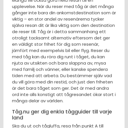
Många vill också göra hela resan till en
upplevelse. När du reser med tåg är det många
gånger inte bara din ankomstdestination som är
viktig – en stor andel av resenärerna tycker
själva resan dit är lika viktig som den destination
de reser till. Tåg är i detta sammanhang ett
otroligt tacksamt alternativ eftersom det ger
en väldigt stor frihet för dig som resenär,
jämfört med exempelvis bil eller flyg. Reser du
med tåg kan du röra dig runt i tåget, du kan
njuta av utsikten och bara slappna av, mysa
med familj och vänner, eller kanske spendera
tiden med att arbeta. Du bestämmer själv vad
du vill göra med din restid, och just den friheten
är det bara tåget som ger. Det är med andra
ord inte alls konstigt att tågresandet ökar stort i
många delar av världen.
Tåg.nu ger dig enkla tågguider till varje
land
Ska du ut och tågluffa, resa från punkt A till