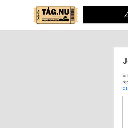
Vi
re
os