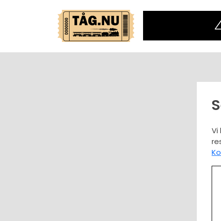
S
Vi
re
Ko